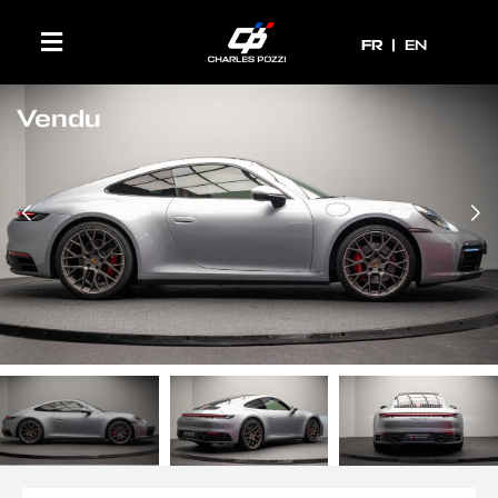
FR
FR
EN
Vendu