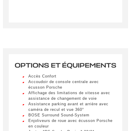
Créer une alerte
Remplissez le formulaire ci-dessous pour recevoir
une notification par e-mail dès qu’un véhicule
correspondant à vos critères sera disponible.
Civilité
*
M.
LIVRAISON PARTOUT EN
OPTIONS ET ÉQUIPEMENTS
FRANCE
Nom
*
Accès Confort
Lorem ipsum dolor sit amet, consectetur
Accoudoir de console centrale avec
adipiscing elit. Ut a elit sed nisl pulvinar
écusson Porsche
egestas a vel nibh. Sed aliquam varius
Affichage des limitations de vitesse avec
feugiat. Suspendisse finibus nec nibh eget
Prénom
assistance de changement de voie
ultricies. Mauris et malesuada augue.
Assistance parking avant et arrière avec
Lorem ipsum dolor sit amet, consectetur
caméra de recul et vue 360°
adipiscing elit. Ut a elit sed nisl pulvinar
BOSE Surround Sound-System
egestas a vel nibh. Sed aliquam varius
Enjoliveurs de roue avec écusson Porsche
E-mail
*
feugiat. Suspendisse finibus nec nibh eget
en couleur
ultricies. Mauris et malesuada augue.