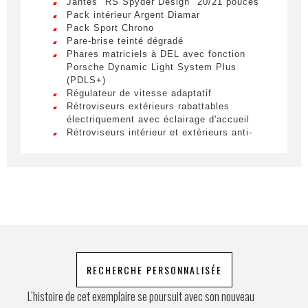
Jantes "RS Spyder Design" 20/21 pouces
Pack intérieur Argent Diamar
Lorem ipsum dolor sit amet, consectetur
Pack Sport Chrono
adipiscing elit. Ut a elit sed nisl pulvinar
Téléphone
Pare-brise teinté dégradé
egestas a vel nibh. Sed aliquam varius
Phares matriciels à DEL avec fonction
feugiat. Suspendisse finibus nec nibh eget
Porsche Dynamic Light System Plus
ultricies. Mauris et malesuada augue.
(PDLS+)
Régulateur de vitesse adaptatif
Demande spéciale
Rétroviseurs extérieurs rabattables
électriquement avec éclairage d'accueil
Rétroviseurs intérieur et extérieurs anti-
éblouissement avec capteur de pluie intégré
Roues arrière directrices incluant
Servotronic Plus
Servotronic Plus
En soumettant ce formulaire, j'accepte
Sièges avant chauffants
que les informations saisies soient
Sièges avant ventilés
exploitées à des fins de relation
Sièges sport adaptatifs Plus (18 réglages
électriques) avec Pack Mémoire
commerciale.
Système d'échappement Sport
Système de levage de l'essieu avant
RECHERCHE PERSONNALISÉE
Envoyer
Toit coulissant/relevable électrique en verre
Vitrage arrière fumé
L’histoire de cet exemplaire se poursuit avec son nouveau
Volant sport GT en cuir