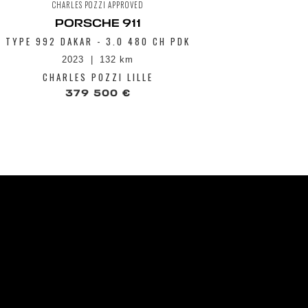
CHARLES POZZI APPROVED
CH
PORSCHE 911
TYPE 992 DAKAR - 3.0 480 CH PDK
GTS CABRI
70 
2023
132 km
CHARLES POZZI LILLE
CHA
379 500 €