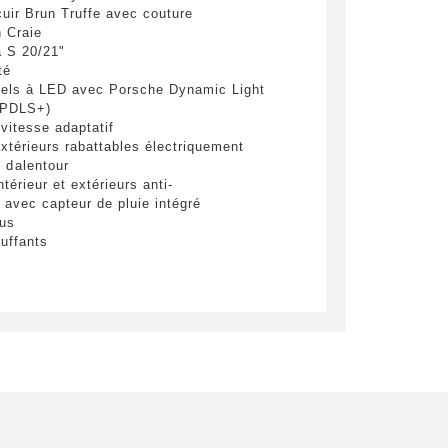
 cuir Brun Truffe avec couture
yer
n Craie
a S 20/21"
té
iels à LED avec Porsche Dynamic Light
(PDLS+)
vitesse adaptatif
xtérieurs rabattables électriquement
 dalentour
térieur et extérieurs anti-
 avec capteur de pluie intégré
lus
uffants
daptatifs AV (électriques à 18
c Pack Mémoire - Avec Intérieur Cuir
s à l'AV
happement sport
ultifonction avec option chauffage