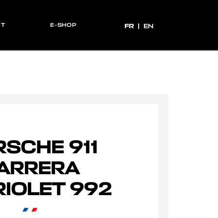
CT
E-SHOP
FR
FR
EN
SCHE 911
ARRERA
IOLET 992