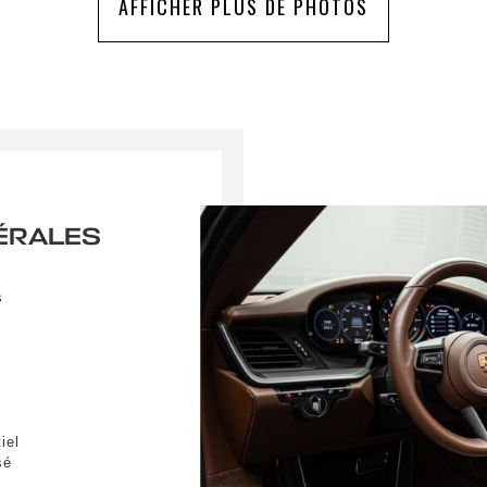
AFFICHER PLUS DE PHOTOS
ÉRALES
s
iel
r une alerte
sé