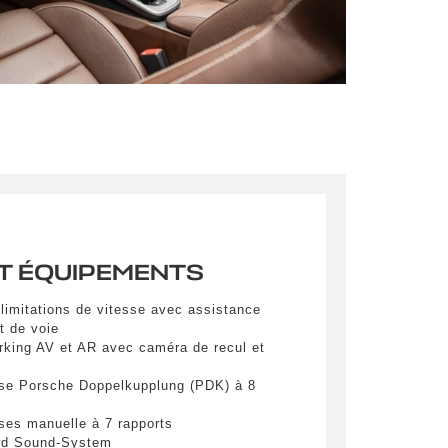
s qu’un
pulvinar
ibh eget
pulvinar
ibh eget
pulvinar
ibh eget
T ÉQUIPEMENTS
limitations de vitesse avec assistance
 de voie
rking AV et AR avec caméra de recul et
sse Porsche Doppelkupplung (PDK) à 8
es
ses manuelle à 7 rapports
d Sound-System