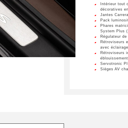
Intérieur tout
Envo
décoratives e
Jantes Carrer
Pack luminosi
Phares matric
System Plus 
Régulateur de 
Rétroviseurs e
avec éclairage
Rétroviseurs in
éblouissement
Servotronic P
Sièges AV cha
Sièges sport a
positions) ave
Sièges ventilé
Système d'éc
Volant sport m