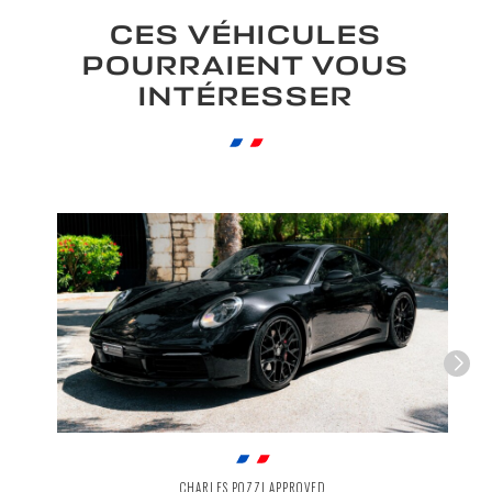
Toit coulissant/relevable électrique
CES VÉHICULES
Volant Sport GT
POURRAIENT VOUS
INTÉRESSER
CHARLES POZZI APPROVED