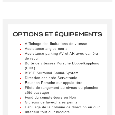
Remplissez le formulaire ci-dessous pour recevoir
une notification par e-mail dès qu’un véhicule
correspondant à vos critères sera disponible.
Civilité
*
OPTIONS ET ÉQUIPEMENTS
M.
LIVRAISON PARTOUT EN
Affichage des limitations de vitesse
FRANCE
Assistance angles morts
Nom
*
Assistance parking AV et AR avec caméra
Lorem ipsum dolor sit amet, consectetur
de recul
adipiscing elit. Ut a elit sed nisl pulvinar
Boîte de vitesses Porsche Doppelkupplung
egestas a vel nibh. Sed aliquam varius
(PDK)
feugiat. Suspendisse finibus nec nibh eget
BOSE Surround Sound-System
Prénom
ultricies. Mauris et malesuada augue.
Direction assistée Servotronic
Ecusson Porsche sur appuis-tête
Lorem ipsum dolor sit amet, consectetur
Filets de rangement au niveau du plancher
adipiscing elit. Ut a elit sed nisl pulvinar
côté passager
egestas a vel nibh. Sed aliquam varius
E-mail
*
Fond du compte-tours en Noir
feugiat. Suspendisse finibus nec nibh eget
Gicleurs de lave-phares peints
ultricies. Mauris et malesuada augue.
Habillage de la colonne de direction en cuir
Lorem ipsum dolor sit amet, consectetur
Intérieur tout cuir bicolore