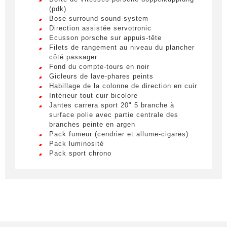
(pdk)
Bose surround sound-system
Direction assistée servotronic
Ecusson porsche sur appuis-tête
Filets de rangement au niveau du plancher
En soumettant ce formulaire, j'accepte
côté passager
Fond du compte-tours en noir
que les informations saisies soient
Gicleurs de lave-phares peints
exploitées à des fins de relation
Habillage de la colonne de direction en cuir
commerciale.
Intérieur tout cuir bicolore
Jantes carrera sport 20" 5 branche à
surface polie avec partie centrale des
Envoyer
branches peinte en argen
Pack fumeur (cendrier et allume-cigares)
Pack luminosité
Pack sport chrono
Pare-brise teinté dégradé
Pare-soleil en cuir
Phares à led en noir avec fonction porsche
dynamic light system plus (pdls+)
Radio numérique
Régulateur de vitesse adaptatif avec
fonction porsche active safe (pas)