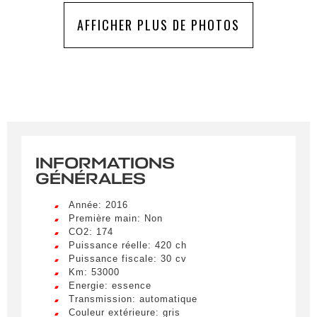
AFFICHER PLUS DE PHOTOS
INFORMATIONS
GÉNÉRALES
Année: 2016
Créer une alerte
Première main: Non
CO2: 174
Remplissez le formulaire ci-dessous pour recevoir
Puissance réelle: 420 ch
une notification par e-mail dès qu’un véhicule
Puissance fiscale: 30 cv
correspondant à vos critères sera disponible.
Km: 53000
Energie: essence
Transmission: automatique
Civilité
*
Couleur extérieure: gris