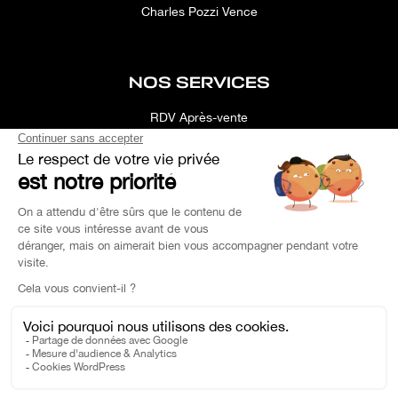
Charles Pozzi Vence
NOS SERVICES
RDV Après-vente
Conciergerie
Simulateur
Location d'espace
Recherche Personnalisée
Financement
Estimation de Reprise
Pièce de Rechange
Charles Pozzi Ⓒ 2023 - Tous droits réservés -
Politique de Confidentialité
-