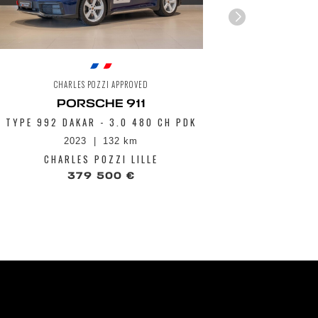
CHARLES POZZI APPROVED
CH
PORSCHE 911
TYPE 992 DAKAR - 3.0 480 CH PDK
GTS CABRI
70 
2023
132 km
CHARLES POZZI LILLE
CHA
379 500 €