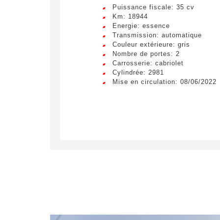
Puissance fiscale: 35 cv
Km: 18944
Energie: essence
Transmission: automatique
Couleur extérieure: gris
Nombre de portes: 2
Carrosserie: cabriolet
Cylindrée: 2981
Mise en circulation: 08/06/2022
Crée
LIV
Remplissez
véhicule c
Lorem ip
egestas 
ultricie
Civilité
*
Lorem ip
M.
egestas 
ultricie