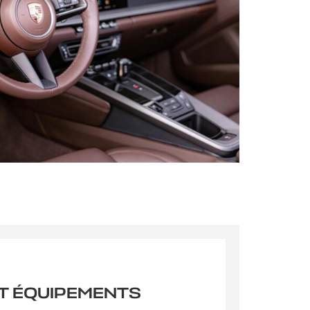
s qu’un
pulvinar
ibh eget
pulvinar
ibh eget
T ÉQUIPEMENTS