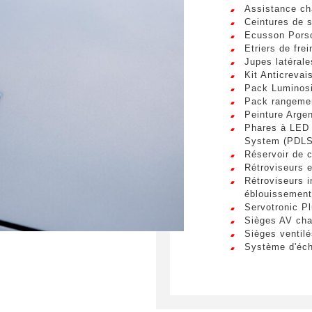
Téléphone
Assistance ch
sum dolor sit amet, consectetur adipiscing elit. Ut a elit sed nisl 
Ceintures de s
a vel nibh. Sed aliquam varius feugiat. Suspendisse finibus nec n
Ecusson Porsc
s. Mauris et malesuada augue.
Etriers de frein
Jupes latéral
spéciale
Kit Anticreva
Pack Luminos
Pack rangeme
Peinture Arge
Phares à LED 
System (PDLS
Réservoir de 
umettant ce formulaire, j'accepte que les informations saisi
Rétroviseurs e
xploitées à des fins de relation commerciale.
Rétroviseurs in
éblouissement
Servotronic P
Envo
Sièges AV cha
Sièges ventilé
Système d'éc