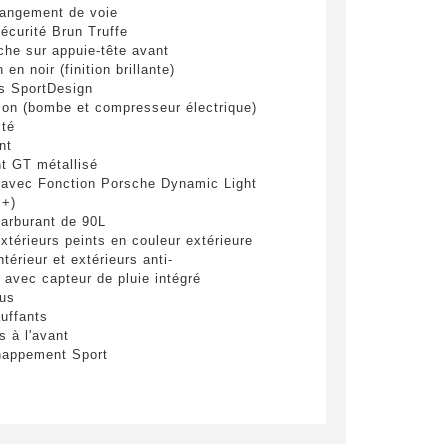
angement de voie
pulvinar
écurité Brun Truffe
ibh eget
he sur appuie-tête avant
 en noir (finition brillante)
es SportDesign
ison (bombe et compresseur électrique)
ité
nt
nt GT métallisé
avec Fonction Porsche Dynamic Light
+)
carburant de 90L
es
xtérieurs peints en couleur extérieure
térieur et extérieurs anti-
 avec capteur de pluie intégré
lus
yer
uffants
s à l'avant
happement Sport