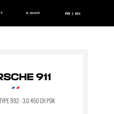
CT
E-SHOP
FR
FR
EN
SCHE 911
TYPE 992 - 3.0 450 CH PDK