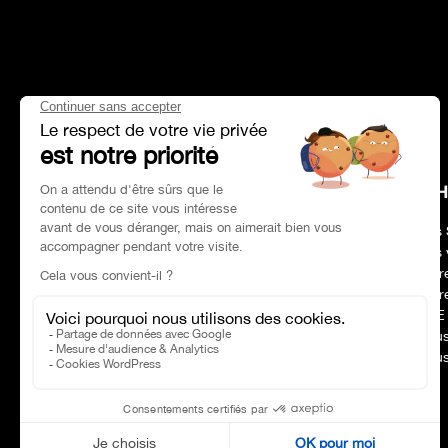
HEAD OFFICE
CH
Adresse :
Paris 75017
Nos 
Tél :
01 47 39 96 50
Nos 
Horaires :
09:00–19:00
Notr
Email :
contact@charles-pozzi.fr
Notr
RSE
Nous
Nous