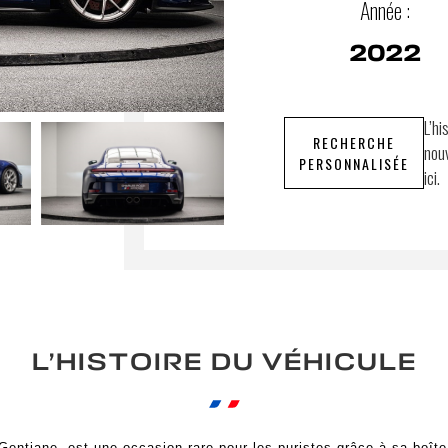
Année :
2022
L’hi
RECHERCHE
nouv
PERSONNALISÉE
ici.
L’HISTOIRE DU VÉHICULE
entiane, est une occasion rare pour les puristes grâce à sa boîte