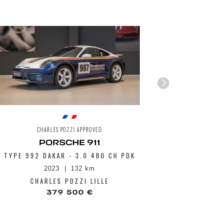
CHARLES POZZI APPROVED
CH
PORSCHE 911
TYPE 992 DAKAR - 3.0 480 CH PDK
GTS CABRI
70 
2023
132 km
CHARLES POZZI LILLE
CHA
379 500 €