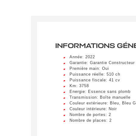
INFORMATIONS GÉN
Année: 2022
Garantie: Garantie Constructeur
Première main: Oui
Puissance réelle: 510 ch
Puissance fiscale: 41 cv
Km: 3758
Energie: Essence sans plomb
Crée
Transmission: Boîte manuelle
Couleur extérieure: Bleu, Bleu 
LIV
Couleur intérieure: Noir
Remplissez
Nombre de portes: 2
véhicule c
Lorem ip
Nombre de places: 2
egestas 
ultricie
Civilité
*