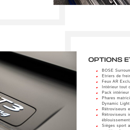
sum dolor sit amet, consectetur adipiscing elit. Ut a elit sed nisl 
a vel nibh. Sed aliquam varius feugiat. Suspendisse finibus nec n
s. Mauris et malesuada augue.
Téléphone
sum dolor sit amet, consectetur adipiscing elit. Ut a elit sed nisl 
a vel nibh. Sed aliquam varius feugiat. Suspendisse finibus nec n
s. Mauris et malesuada augue.
spéciale
OPTIONS E
BOSE Surroun
Etriers de frei
Feux AR Exclu
Intérieur tout 
umettant ce formulaire, j'accepte que les informations saisi
Pack intérieur
xploitées à des fins de relation commerciale.
Phares matric
Dynamic Light
Rétroviseurs e
Envo
Rétroviseurs in
éblouissement
Sièges sport a