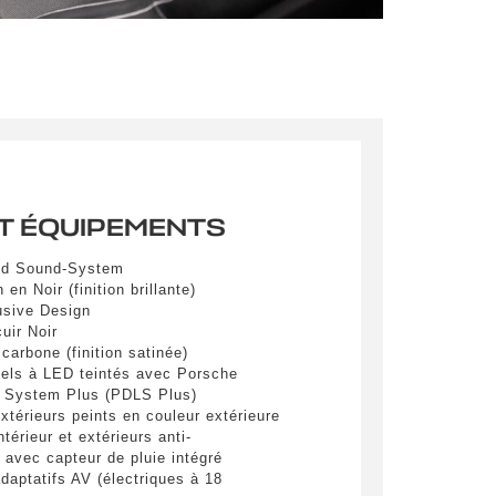
pulvinar
ibh eget
pulvinar
ibh eget
T ÉQUIPEMENTS
d Sound-System
n en Noir (finition brillante)
sive Design
cuir Noir
es
 carbone (finition satinée)
iels à LED teintés avec Porsche
 System Plus (PDLS Plus)
xtérieurs peints en couleur extérieure
yer
térieur et extérieurs anti-
 avec capteur de pluie intégré
daptatifs AV (électriques à 18