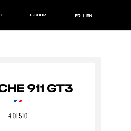
CT
E-SHOP
FR
FR
EN
HE 911 GT3
4.0I 510