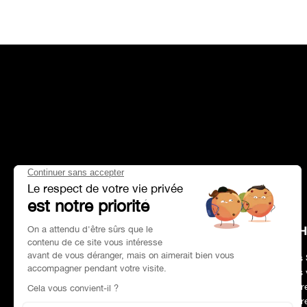
HEAD OFFICE
CH
Adresse :
Paris 75017
Nos 
Tél :
01 47 39 96 50
Nos 
Horaires :
09:00–19:00
Notr
Email :
contact@charles-pozzi.fr
Notr