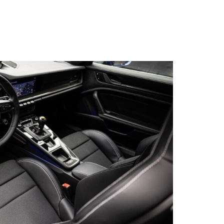
s qu’un
pulvinar
ibh eget