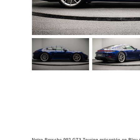
Notre Porsche 992 GT3 Touring présentée en Bleu G