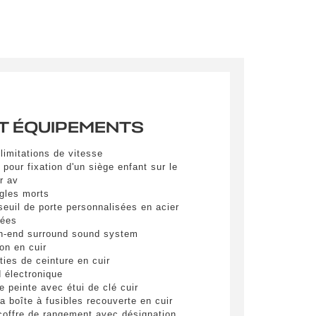
es
T ÉQUIPEMENTS
yer
limitations de vitesse
 pour fixation d'un siège enfant sur le
r av
gles morts
euil de porte personnalisées en acier
nées
h-end surround sound system
on en cuir
ies de ceinture en cuir
 électronique
e peinte avec étui de clé cuir
a boîte à fusibles recouverte en cuir
coffre de rangement avec désignation