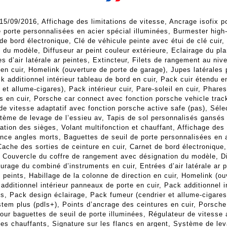
 15/09/2016, Affichage des limitations de vitesse, Ancrage isofix p
e porte personnalisées en acier spécial illuminées, Burmester hig
de bord électronique, Clé de véhicule peinte avec étui de clé cuir,
du modèle, Diffuseur ar peint couleur extérieure, Eclairage du pl
 d’air latérale ar peintes, Extincteur, Filets de rangement au niv
 en cuir, Homelink (ouverture de porte de garage), Jupes latérales p
k additionnel intérieur tableau de bord en cuir, Pack cuir étendu en
et allume-cigares), Pack intérieur cuir, Pare-soleil en cuir, Phare
s en cuir, Porsche car connect avec fonction porsche vehicle trac
 de vitesse adaptatif avec fonction porsche active safe (pas), Sél
stème de levage de l’essieu av, Tapis de sol personnalisés gansés
ation des sièges, Volant multifonction et chauffant, Affichage des 
ance angles morts, Baguettes de seuil de porte personnalisées en 
che des sorties de ceinture en cuir, Carnet de bord électronique, 
, Couvercle du coffre de rangement avec désignation du modèle, Dif
urage du combiné d’instruments en cuir, Entrées d’air latérale ar 
peints, Habillage de la colonne de direction en cuir, Homelink (ou
 additionnel intérieur panneaux de porte en cuir, Pack additionnel 
us, Pack design éclairage, Pack fumeur (cendrier et allume-cigares)
stem plus (pdls+), Points d’ancrage des ceintures en cuir, Porsch
our baguettes de seuil de porte illuminées, Régulateur de vitesse 
es chauffants, Signature sur les flancs en argent, Système de lev