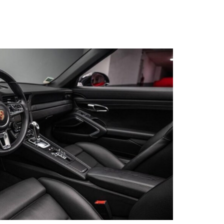
s qu’un
pulvinar
ibh eget
pulvinar
ibh eget
pulvinar
ibh eget