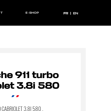
CT
E-SHOP
FR
FR
EN
he 911 turbo
olet 3.8i 580
 CABRIOLET 3.8I 580 .