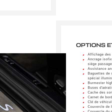
umettant ce formulaire, j'accepte que les informations saisi
xploitées à des fins de relation commerciale.
OPTIONS E
Envo
Affichage des 
Ancrage isofix
siège passage
Assistance an
Baguettes de s
spécial illumi
Burmester hig
Buses d'aérati
Cache des sort
Carnet de bord
Clé de véhicul
Couvercle de l
Couvercle du 