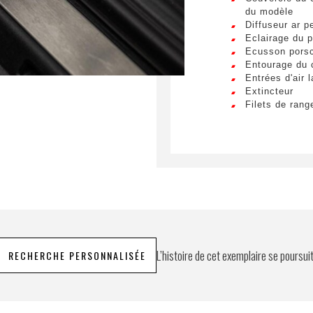
du modèle
Diffuseur ar p
Eclairage du p
Ecusson porsc
Entourage du 
Entrées d'air l
Extincteur
Filets de ran
passager
Gicleurs de la
Habillage de l
Homelink (ouv
Jupes latérale
Pack additionn
Pack additionn
Pack additionn
Pack cuir éten
sièges sport p
Pack design é
L’histoire de cet exemplaire se poursui
RECHERCHE PERSONNALISÉE
Pack fumeur (c
Pack intérieur
Pare-soleil en
Phares à led 