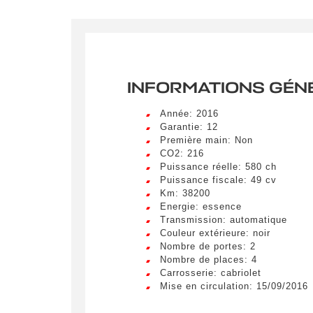
INFORMATIONS GÉN
Crée
Année: 2016
LIV
Garantie: 12
Remplissez
Première main: Non
véhicule c
Lorem ip
CO2: 216
egestas 
Puissance réelle: 580 ch
ultricie
Puissance fiscale: 49 cv
Civilité
*
Km: 38200
Lorem ip
Energie: essence
M.
egestas 
Transmission: automatique
ultricie
Couleur extérieure: noir
Nombre de portes: 2
E-mail
*
Lorem ip
Nombre de places: 4
egestas 
Carrosserie: cabriolet
ultricie
Mise en circulation: 15/09/2016
Demande 