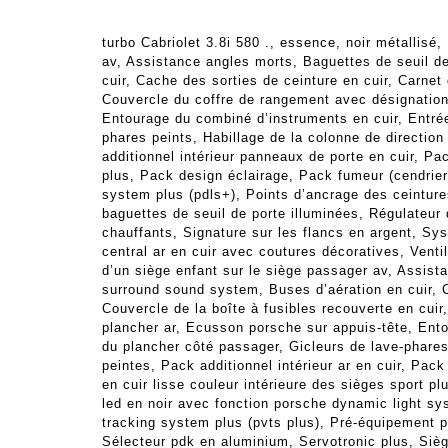
turbo Cabriolet 3.8i 580 ., essence, noir métallisé,
av, Assistance angles morts, Baguettes de seuil d
cuir, Cache des sorties de ceinture en cuir, Carnet 
Couvercle du coffre de rangement avec désignation 
Entourage du combiné d’instruments en cuir, Entrées
phares peints, Habillage de la colonne de direction
additionnel intérieur panneaux de porte en cuir, Pac
plus, Pack design éclairage, Pack fumeur (cendrier 
system plus (pdls+), Points d’ancrage des ceinture
baguettes de seuil de porte illuminées, Régulateur
chauffants, Signature sur les flancs en argent, Sy
central ar en cuir avec coutures décoratives, Ventil
d’un siège enfant sur le siège passager av, Assist
surround sound system, Buses d’aération en cuir, Ca
Couvercle de la boîte à fusibles recouverte en cuir
plancher ar, Ecusson porsche sur appuis-tête, Ento
du plancher côté passager, Gicleurs de lave-phares 
peintes, Pack additionnel intérieur ar en cuir, Pack
en cuir lisse couleur intérieure des sièges sport pl
led en noir avec fonction porsche dynamic light sy
tracking system plus (pvts plus), Pré-équipement p
Sélecteur pdk en aluminium, Servotronic plus, Sièg