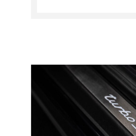
En so
soient e