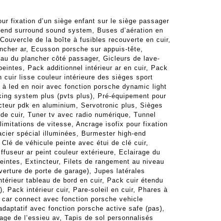
our fixation d’un siège enfant sur le siège passager
h-end surround sound system, Buses d’aération en
 Couvercle de la boîte à fusibles recouverte en cuir,
ancher ar, Ecusson porsche sur appuis-tête,
eau du plancher côté passager, Gicleurs de lave-
eintes, Pack additionnel intérieur ar en cuir, Pack
 cuir lisse couleur intérieure des sièges sport
s à led en noir avec fonction porsche dynamic light
king system plus (pvts plus), Pré-équipement pour
ecteur pdk en aluminium, Servotronic plus, Sièges
 de cuir, Tuner tv avec radio numérique, Tunnel
limitations de vitesse, Ancrage isofix pour fixation
acier spécial illuminées, Burmester high-end
Clé de véhicule peinte avec étui de clé cuir,
fuseur ar peint couleur extérieure, Eclairage du
peintes, Extincteur, Filets de rangement au niveau
verture de porte de garage), Jupes latérales
intérieur tableau de bord en cuir, Pack cuir étendu
, Pack intérieur cuir, Pare-soleil en cuir, Phares à
e car connect avec fonction porsche vehicle
adaptatif avec fonction porsche active safe (pas),
age de l’essieu av, Tapis de sol personnalisés