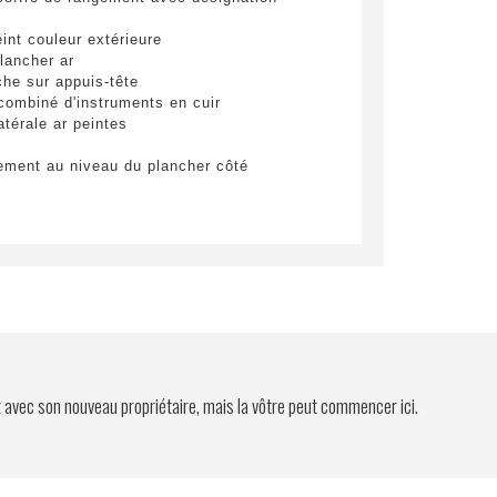
eint couleur extérieure
lancher ar
he sur appuis-tête
combiné d'instruments en cuir
atérale ar peintes
gement au niveau du plancher côté
ve-phares peints
a colonne de direction en cuir
erture de porte de garage)
s peintes
el intérieur ar en cuir
el intérieur panneaux de porte en cuir
el intérieur tableau de bord en cuir
du en cuir lisse couleur intérieure des
lus
clairage
t avec son nouveau propriétaire, mais la vôtre peut commencer ici.
endrier et allume-cigares)
 cuir
 cuir
en noir avec fonction porsche dynamic