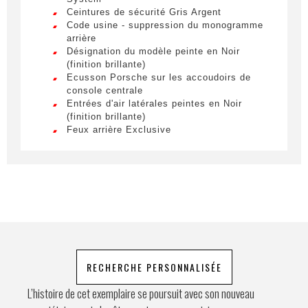
Ceintures de sécurité Gris Argent
Lorem ipsum dolor sit amet, consectetur
Code usine - suppression du monogramme
adipiscing elit. Ut a elit sed nisl pulvinar
arrière
Téléphone
egestas a vel nibh. Sed aliquam varius
Désignation du modèle peinte en Noir
feugiat. Suspendisse finibus nec nibh eget
(finition brillante)
ultricies. Mauris et malesuada augue.
Ecusson Porsche sur les accoudoirs de
console centrale
Demande spéciale
Entrées d'air latérales peintes en Noir
(finition brillante)
Feux arrière Exclusive
Fond de compteur du chronomètre en Blanc
Fond du compte-tours en Blanc
HomeLink (système d'ouverture de porte de
garage)
En soumettant ce formulaire, j'accepte
Pack Luminosité
que les informations saisies soient
Partie supérieure des rétroviseurs en
Carbone
exploitées à des fins de relation
Porsche Ceramic Composite Brake (PCCB) -
commerciale.
Etriers de frein peints en Noir (finition
brillante)
RECHERCHE PERSONNALISÉE
Envoyer
Préparation pour seuils de porte illuminés
Projecteurs de porte à LED avec signature
L’histoire de cet exemplaire se poursuit avec son nouveau
"Porsche"