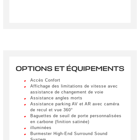
Créer une alerte
Remplissez le formulaire ci-dessous pour recevoir
une notification par e-mail dès qu’un véhicule
correspondant à vos critères sera disponible.
Civilité
*
M.
LIVRAISON PARTOUT EN
OPTIONS ET ÉQUIPEMENTS
FRANCE
Nom
*
Accès Confort
Lorem ipsum dolor sit amet, consectetur
Affichage des limitations de vitesse avec
adipiscing elit. Ut a elit sed nisl pulvinar
assistance de changement de voie
egestas a vel nibh. Sed aliquam varius
Assistance angles morts
feugiat. Suspendisse finibus nec nibh eget
Prénom
Assistance parking AV et AR avec caméra
ultricies. Mauris et malesuada augue.
de recul et vue 360°
Lorem ipsum dolor sit amet, consectetur
Baguettes de seuil de porte personnalisées
adipiscing elit. Ut a elit sed nisl pulvinar
en carbone (finition satinée)
egestas a vel nibh. Sed aliquam varius
illuminées
E-mail
*
feugiat. Suspendisse finibus nec nibh eget
Burmester High-End Surround Sound
ultricies. Mauris et malesuada augue.
System