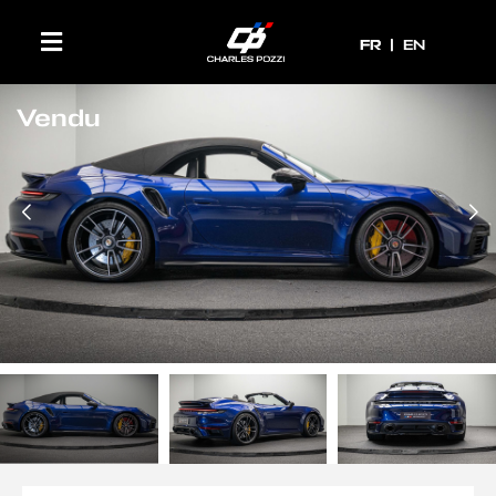
FR
FR
EN
Vendu