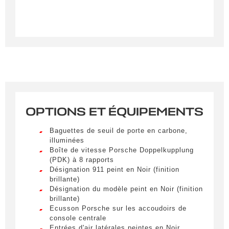
OPTIONS ET ÉQUIPEMENTS
Créer une alerte
Baguettes de seuil de porte en carbone,
illuminées
Remplissez le formulaire ci-dessous pour recevoir
Boîte de vitesse Porsche Doppelkupplung
une notification par e-mail dès qu’un véhicule
(PDK) à 8 rapports
correspondant à vos critères sera disponible.
Désignation 911 peint en Noir (finition
brillante)
Désignation du modèle peint en Noir (finition
Civilité
*
brillante)
Ecusson Porsche sur les accoudoirs de
M.
LIVRAISON PARTOUT EN
console centrale
FRANCE
Entrées d'air latérales peintes en Noir