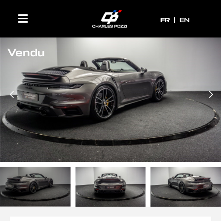
FR
FR
EN
Vendu