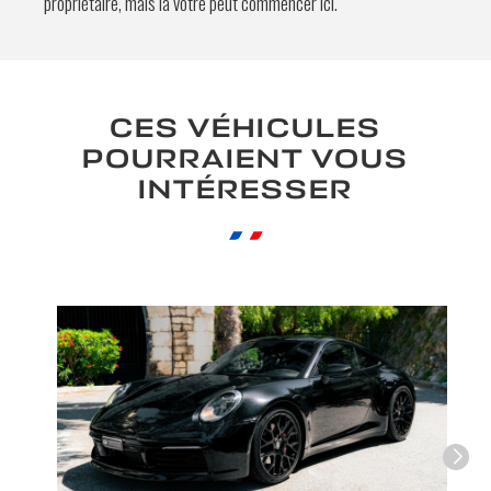
propriétaire, mais la vôtre peut commencer ici.
En soumettant ce formulaire, j'accepte
que les informations saisies soient
exploitées à des fins de relation
CES VÉHICULES
commerciale.
POURRAIENT VOUS
INTÉRESSER
Envoyer