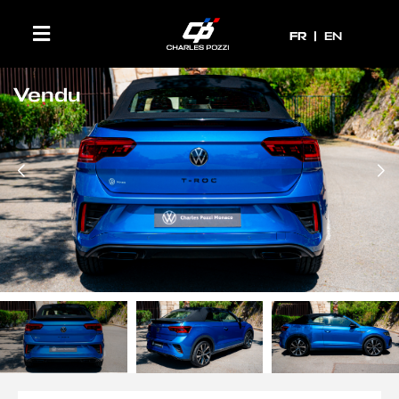
FR
FR
EN
Vendu