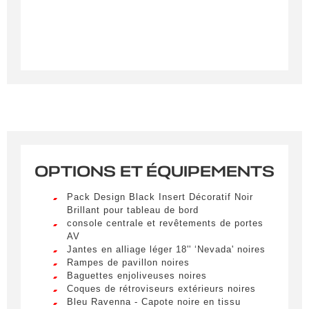
OPTIONS ET ÉQUIPEMENTS
Créer une alerte
Pack Design Black Insert Décoratif Noir
Remplissez le formulaire ci-dessous pour recevoir
Brillant pour tableau de bord
une notification par e-mail dès qu’un véhicule
console centrale et revêtements de portes
correspondant à vos critères sera disponible.
AV
Jantes en alliage léger 18'' ‘Nevada' noires
Rampes de pavillon noires
Civilité
*
Baguettes enjoliveuses noires
Coques de rétroviseurs extérieurs noires
M.
LIVRAISON PARTOUT EN
Bleu Ravenna - Capote noire en tissu