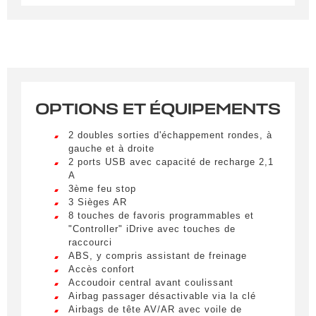
Remplissez le formulaire ci-dessous pour recevoir
une notification par e-mail dès qu’un véhicule
correspondant à vos critères sera disponible.
Civilité
*
OPTIONS ET ÉQUIPEMENTS
M.
LIVRAISON PARTOUT EN
FRANCE
2 doubles sorties d'échappement rondes, à
Nom
*
gauche et à droite
Lorem ipsum dolor sit amet, consectetur
2 ports USB avec capacité de recharge 2,1
adipiscing elit. Ut a elit sed nisl pulvinar
A
egestas a vel nibh. Sed aliquam varius
3ème feu stop
feugiat. Suspendisse finibus nec nibh eget
3 Sièges AR
Prénom
ultricies. Mauris et malesuada augue.
8 touches de favoris programmables et
"Controller" iDrive avec touches de
Lorem ipsum dolor sit amet, consectetur
raccourci
adipiscing elit. Ut a elit sed nisl pulvinar
ABS, y compris assistant de freinage
egestas a vel nibh. Sed aliquam varius
E-mail
*
Accès confort
feugiat. Suspendisse finibus nec nibh eget
Accoudoir central avant coulissant
ultricies. Mauris et malesuada augue.
Airbag passager désactivable via la clé
Lorem ipsum dolor sit amet, consectetur
Airbags de tête AV/AR avec voile de