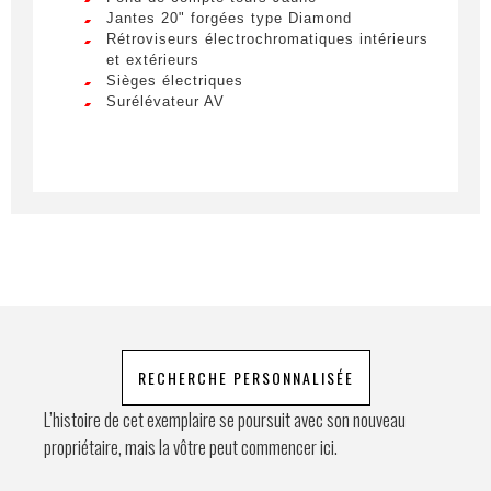
Lorem ipsum dolor sit amet, consectetur
Jantes 20" forgées type Diamond
adipiscing elit. Ut a elit sed nisl pulvinar
Rétroviseurs électrochromatiques intérieurs
egestas a vel nibh. Sed aliquam varius
et extérieurs
feugiat. Suspendisse finibus nec nibh eget
Sièges électriques
Prénom
ultricies. Mauris et malesuada augue.
Surélévateur AV
Lorem ipsum dolor sit amet, consectetur
adipiscing elit. Ut a elit sed nisl pulvinar
egestas a vel nibh. Sed aliquam varius
E-mail
*
feugiat. Suspendisse finibus nec nibh eget
ultricies. Mauris et malesuada augue.
Lorem ipsum dolor sit amet, consectetur
adipiscing elit. Ut a elit sed nisl pulvinar
Téléphone
egestas a vel nibh. Sed aliquam varius
feugiat. Suspendisse finibus nec nibh eget
ultricies. Mauris et malesuada augue.
Demande spéciale
RECHERCHE PERSONNALISÉE
L’histoire de cet exemplaire se poursuit avec son nouveau
propriétaire, mais la vôtre peut commencer ici.