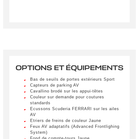
Créer une alerte
OPTIONS ET ÉQUIPEMENTS
Remplissez le formulaire ci-dessous pour recevoir
Bas de seuils de portes extérieurs Sport
une notification par e-mail dès qu’un véhicule
Capteurs de parking AV
correspondant à vos critères sera disponible.
Cavallino brodé sur les appui-têtes
Couleur sur demande pour coutures
standards
Civilité
*
Ecussons Scuderia FERRARI sur les ailes
AV
M.
Etriers de freins de couleur Jaune
LIVRAISON PARTOUT EN
Feux AV adaptatifs (Advanced Frontlighing
FRANCE
System)
Nom
*
Fond de compte-tours Jaune