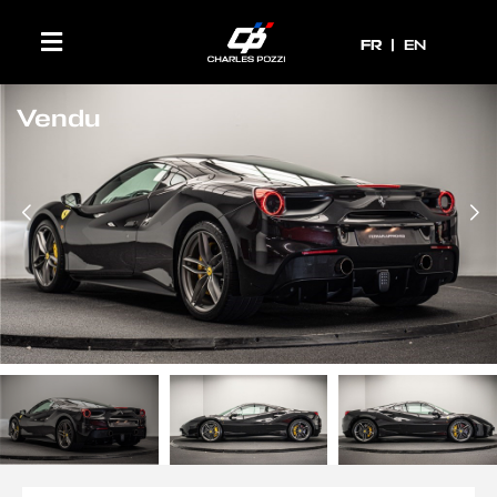
FR
FR
EN
Vendu