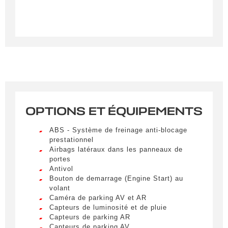
OPTIONS ET ÉQUIPEMENTS
Créer une alerte
ABS - Système de freinage anti-blocage
Remplissez le formulaire ci-dessous pour recevoir
prestationnel
Airbags latéraux dans les panneaux de
une notification par e-mail dès qu’un véhicule
portes
correspondant à vos critères sera disponible.
Antivol
Bouton de demarrage (Engine Start) au
Civilité
*
volant
Caméra de parking AV et AR
M.
Capteurs de luminosité et de pluie
LIVRAISON PARTOUT EN
Capteurs de parking AR
FRANCE
Capteurs de parking AV