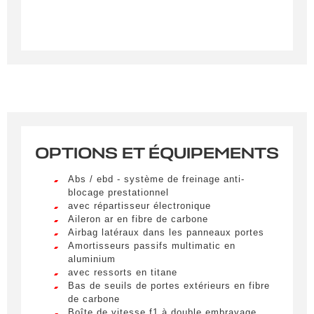
OPTIONS ET ÉQUIPEMENTS
Créer une alerte
Abs / ebd - système de freinage anti-
Remplissez le formulaire ci-dessous pour recevoir
blocage prestationnel
avec répartisseur électronique
une notification par e-mail dès qu’un véhicule
Aileron ar en fibre de carbone
correspondant à vos critères sera disponible.
Airbag latéraux dans les panneaux portes
Amortisseurs passifs multimatic en
Civilité
*
aluminium
avec ressorts en titane
M.
Bas de seuils de portes extérieurs en fibre
LIVRAISON PARTOUT EN
de carbone
FRANCE
Boîte de vitesse f1 à double embrayage